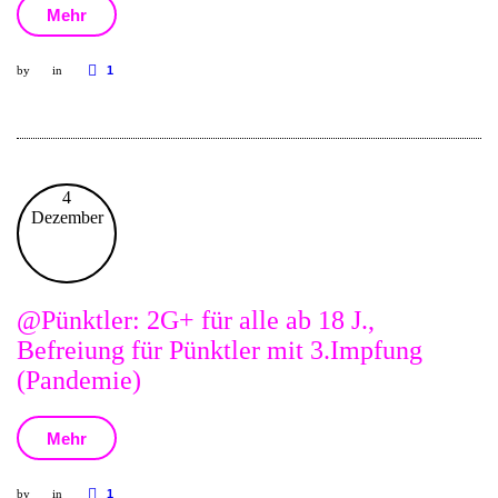
Mehr
by
in
1
4
Dezember
@Pünktler: 2G+ für alle ab 18 J.,
Befreiung für Pünktler mit 3.Impfung
(Pandemie)
Mehr
by
in
1