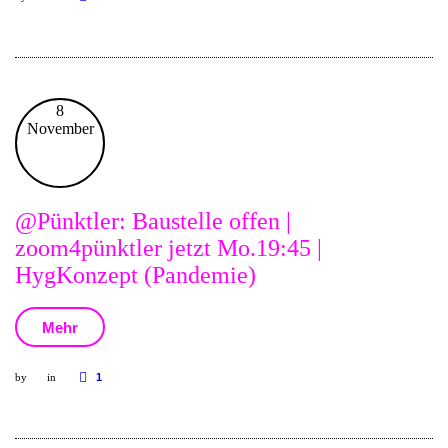
8
November
@Pünktler: Baustelle offen |
zoom4pünktler jetzt Mo.19:45 |
HygKonzept (Pandemie)
Mehr
by
in
1