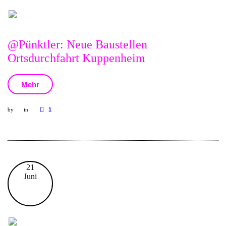
@Pünktler: Neue Baustellen
Ortsdurchfahrt Kuppenheim
Mehr
by
in
1
21
Juni