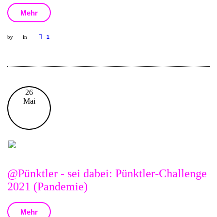
Mehr
by
in
1
26
Mai
@Pünktler - sei dabei: Pünktler-Challenge
2021 (Pandemie)
Mehr