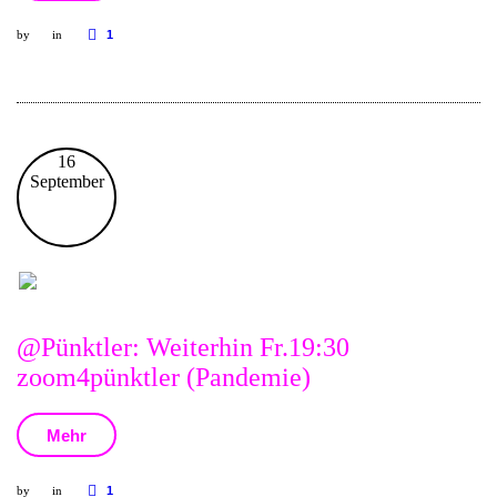
by
in
1
16
September
@Pünktler: Weiterhin Fr.19:30
zoom4pünktler (Pandemie)
Mehr
by
in
1