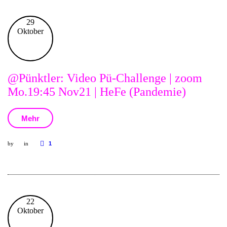
29
Oktober
@Pünktler: Video Pü-Challenge | zoom
Mo.19:45 Nov21 | HeFe (Pandemie)
Mehr
by
in
1
22
Oktober