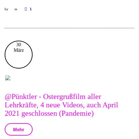
by
in
1
30
März
@Pünktler - Ostergrußfilm aller
Lehrkräfte, 4 neue Videos, auch April
2021 geschlossen (Pandemie)
Mehr