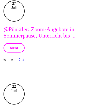
27
Juli
@Pünktler: Zoom-Angebote in
Sommerpause, Unterricht bis ...
Mehr
by
in
1
22
Juni