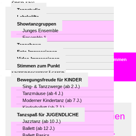
ÜBER UNS
Tanzstudio
Lehrkräfte
Showtanzgruppen
Junges Ensemble
Ensemble 1
Tanzshows
Foto-Impressionen
Video-Impressionen
Sie sind hier:
Home
/
Für Pünktler
/
Archiv
/
Pressestimmen
Stimmen zum Punkt
UNTERRICHTSFÄCHER
Pressestimmen
Bewegungsfreude für KINDER
Sing- & Tanzzwerge (ab 2 J.)
Tanzmäuse (ab 4 J.)
Moderner Kindertanz (ab 7 J.)
Kinderballett (ab 7 J.)
Ausgefeilte Choreographien
Tanzspaß für JUGENDLICHE
Jazztanz (ab 10 J.)
Ballett (ab 12 J.)
... bejubelte Tanzshows ...
Ballett Basics