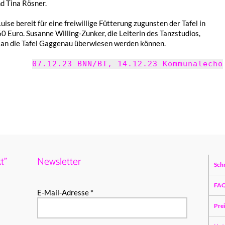
nd Tina Rösner.
se bereit für eine frei­wil­li­ge Fütte­rung zuguns­ten der Tafel in
 Euro. Susan­ne Willing-Zunker, die Leite­rin des Tanz­stu­di­os,
an die Tafel Gagge­nau über­wie­sen werden können.
07.12.23 BNN/BT, 14.12.23 Kommunalecho
t”
Newsletter
Sch
FA
E-Mail-Adresse *
Pre