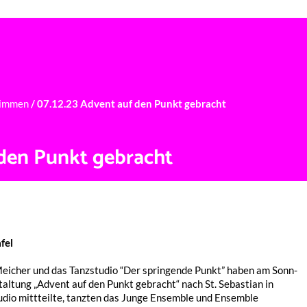
BER UNS
UNTERRICHTSFÄCHER
STUNDENPLAN
NEWS
timmen
/
07.12.23 Advent auf den Punkt gebracht
 den Punkt gebracht
fel
 Meicher und das Tanz­stu­dio “Der sprin­gen­de Punkt” haben am Sonn­
tal­tung „Advent auf den Punkt gebracht“ nach St. Sebas­ti­an in
­dio mitt­teil­te, tanz­ten das Junge Ensem­ble und Ensem­ble