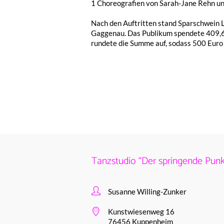
1 Choreo­gra­fien von Sarah-Jane Rehn u
Nach den Auftrit­ten stand Spar­schwein Lui
Gagge­nau. Das Publi­kum spen­de­te 409,60
runde­te die Summe auf, sodass 500 Euro 
Tanzstudio “Der springende Punk
Susanne Willing-Zunker
Kunstwiesenweg 16
76456 Kuppenheim