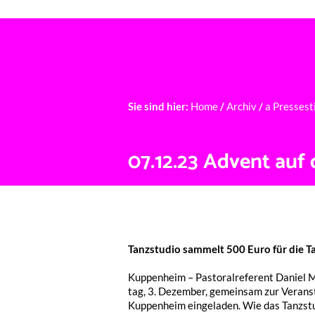
Ü
Sie sind hier:
Home
/
Archiv
/
a Presses
07.12.23 Advent auf
Tanz­stu­dio sammelt 500 Euro für die Ta
Kuppen­heim – Pasto­ral­re­fe­rent Dani­el
tag, 3. Dezem­ber, gemein­sam zur Veran­s
Kuppen­heim einge­la­den. Wie das Tanz­stu