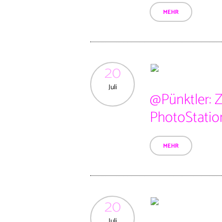
MEHR
20
Juli
@Pünktler: 
PhotoStatio
MEHR
20
Juli