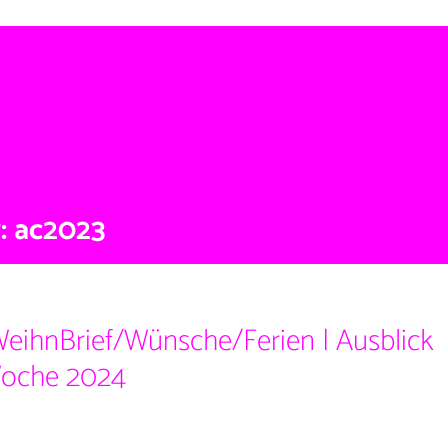
BER UNS
UNTERRICHTSFÄCHER
STUNDENPLAN
NEWS
: ac2023
WeihnBrief/Wünsche/Ferien | Ausblick
oche 2024