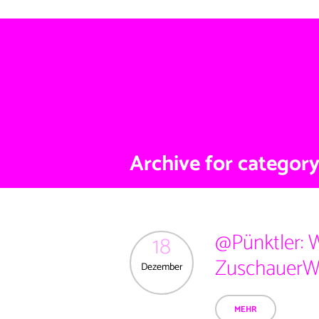
Ü
Archive for category
@Pünktler: 
18
ZuschauerW
Dezember
MEHR