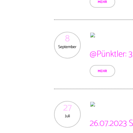
MEHR
8
September
@Pünktler: 35
MEHR
27
Juli
26.07.2023 