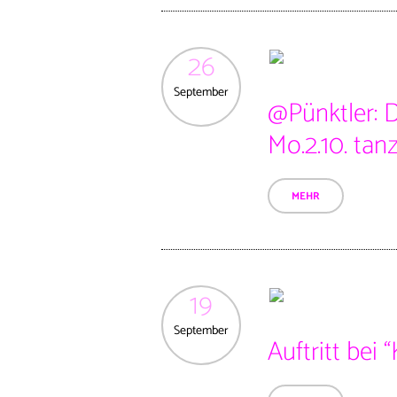
26
September
@Pünktler: D
Mo.2.10. tan
MEHR
19
September
Auftritt bei