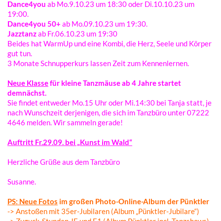
Dance4you
ab Mo.9.10.23 um 18:30 oder Di.10.10.23 um
19:00.
Dance4you 50+
ab Mo.09.10.23 um 19:30.
Jazz­tanz
ab Fr.06.10.23 um 19:30
Beides hat WarmUp und eine Kombi, die Herz, Seele und Körper
gut tun.
3 Mona­te Schnup­per­kurs lassen Zeit zum Kennenlernen.
Neue Klas­se
für klei­ne Tanz­mäu­se ab 4 Jahre star­tet
demnächst.
Sie findet entwe­der Mo.15 Uhr oder Mi.14:30 bei Tanja statt, je
nach Wunsch­zeit derje­ni­gen, die sich im Tanz­bü­ro unter 07222
4646 melden. Wir sammeln gerade!
Auftritt Fr.29.09. bei „Kunst im Wald“
Herz­li­che Grüße aus dem Tanzbüro
Susan­ne.
PS: Neue Fotos
im großen Photo-Online-Album der Pünktler
-> Ansto­ßen mit 35er-Jubi­la­ren (Album „Pünkt­ler-Jubi­la­re“)