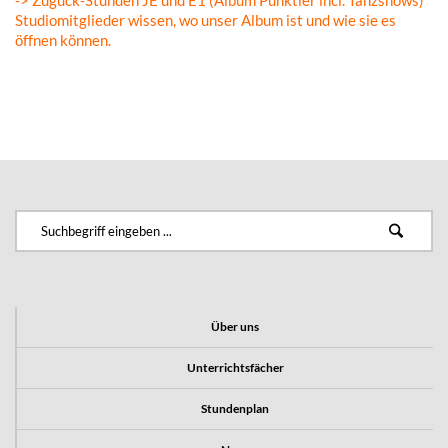
-> Zuguck-Stun­den JE und E1 (Album Pünkt­ler incl. Tanzshows)
Studio­mit­glie­der wissen, wo unser Album ist und wie sie es
öffnen können.
Über uns
Unterrichtsfächer
Stundenplan