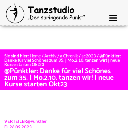
Sie sind hier:
Home
/
Archiv
/
a Chronik
/
ac2023
/
@Pünktler:
Danke für viel Schönes zum 35. | Mo.2.10. tanzen wir! | neue
Kurse starten Okt23
@Pünktler: Danke für viel Schönes
zum 35. | Mo.2.10. tanzen wir! | neue
Kurse starten Okt23
VERTEILER
@Pünktler
Di.26.09.2023