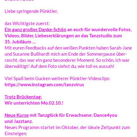
Liebe sprin­gen­de Pünktler,
das Wich­tigs­te zuerst:
Ein ganz großes Danke-Schön
an euch für wunder­vol­le Fotos,
Vide­os, Bilder, Liebes­er­klä­run­gen an das Tanz­stu­dio zum
35. Jubiläum …
Mit euren Feed­backs auf den weißen Punk­ten haben Sarah-Jane
und Susan­ne Bußhardt mich am Ende der Sommer­pau­se über­
rascht, das war ein ganz beson­de­rer Moment. So schön, ich war
über­wäl­tigt! Auf dem Foto siehst du, wie toll es aussah!
Viel Spaß beim Gucken weite­rer Pünktler-Videoclips:
https://www.instagram.com/tanzvirus
Trotz Brücken­tag:
Wir unter­rich­ten Mo.02.10.!
Neue Kurse
mit Tanz­glück für Erwach­se­ne: Dance4you
und Jazztanz.
Neues Programm star­tet im Okto­ber, der idea­le Zeit­punkt zum
Einsteigen: