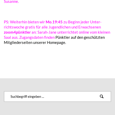
Susan­ne.
PS: Weiter­hin bieten wir
Mo.19:45
zu Beginn jeder Unter­
richts­wo­che gratis für alle Jugend­li­chen und Erwach­se­nen
zoom4pünktler
an: Sarah-Jane unter­rich­tet online vom klei­nen
Saal aus. Zugangs­da­ten finden
Pünkt­ler auf den geschütz­ten
Mitglie­der­sei­ten unse­rer Homepage.