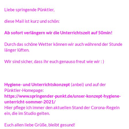
Liebe sprin­gen­de Pünktler,
diese Mail ist kurz und schön:
Ab sofort verlän­gern wir die Unter­richts­zeit auf 50min!
Durch das schö­ne Wetter können wir auch während der Stun­de
länger lüften.
Wir sind sicher, dass ihr euch genau­so freut wie wir : )
Hygie­ne- und Unter­richts­kon­zept
(anbei) und auf der
Pünktler-Homepage:
https://www.springender-punkt.de/unser-konzept-hygiene-
unterricht-sommer-2021/
Hier pfle­ge ich immer den aktu­el­len Stand der Coro­na-Regeln
ein, die im Studio gelten.
Euch allen liebe Grüße, bleibt gesund!