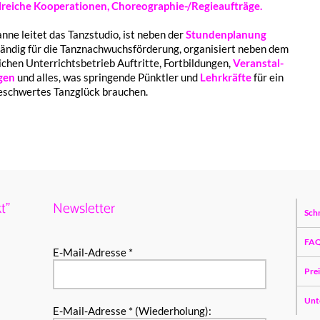
­rei­che Koope­ra­tio­nen, Choreo­gra­phie-/Regie­auf­trä­ge.
n­ne leitet das Tanz­stu­dio, ist neben der
Stun­den­pla­nung
än­dig für die Tanz­nach­wuchs­för­de­rung, orga­ni­siert neben dem
i­chen Unter­richts­be­trieb Auftrit­te, Fort­bil­dun­gen,
Veran­stal­
gen
und alles, was sprin­gen­de Pünkt­ler und
Lehr­kräf­te
für ein
­schwer­tes Tanz­glück brauchen.
t”
Newsletter
Sch
FA
E-Mail-Adresse *
Pre
Unt
E-Mail-Adresse * (Wiederholung):