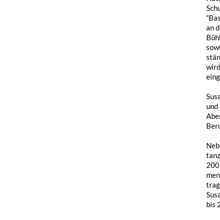
Schu
“Bas
an d
Bühl
sowi
stän
wird
eing
Susa
und 
Aben
Beru
Nebe
tanz
2002
ment
trag
Susa
bis 