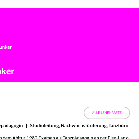
BER UNS
UNTERRICHTSFÄCHER
STUNDENPLAN
NEWS
Zunker
nker
ALLE LEHR­KRÄF­TE
­päd­ago­gin | Studio­lei­tung, Nach­wuchs­för­de­rung, Tanzbüro
 dem Abitur 1982 Examen als Tanz­päd­ago­gin an der Else-Lang-