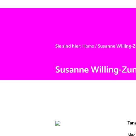
Ü
Sie sind hier:
Home
/
Susanne Willing-
Susanne Willing-Zu
Tanz
Nach