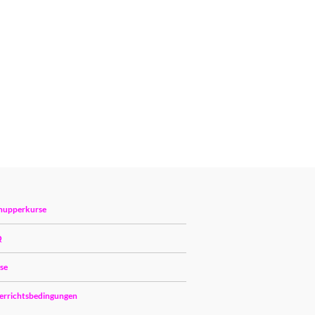
nupperkurse
Q
ise
errichtsbedingungen