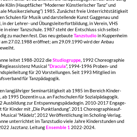
­le Köln (Haupt­fä­cher “Moder­ner Künst­le­ri­scher Tanz” und
a­le Musik­erzie­hung”) 1985. Zunächst freie Unter­richts­tä­tig­keit
en Schu­len für Musik und darstel­len­de Kunst Gagge­nau und
, in der Lehrer- und Übungs­lei­ter­fort­bil­dung, in Verein, VHS
e in einer Tanz­schu­le. 1987 steht der Entschluss sich selbst­
­dig zu machen fest. Das neu gebau­te
Tanz­stu­dio
in Kuppen­heim
 am 27.02.1988 eröff­net; am 29.09.1990 wird der Anbau
eweiht.
n­ne leitet 1988-2022 die
Studio­grup­pe
, 1992 Choreo­gra­phie
Regie­as­sis­tenz Musi­cal “
Dracu­la
”, 1994-1996 Proben- und
d­spiel­lei­tung für 20 Vorstel­lun­gen. Seit 1993 Mitglied im
fs­ver­band für Tanzpädagogik.
n lang­jäh­ri­ger Semi­nar­tä­tig­keit ab 1985 im Bereich Kinder­
, ab 1995 Dozen­tin u.a. an Fach­schu­len für Sozi­al­päd­ago­gik.
 Ausbil­dung zur Entspan­nungs­päd­ado­gin. 2010-2017 Enga­ge­
 für Kinder mit „Die Punkt­lan­dung“. 2011 Choreo­gra­phie­auf­
 Musi­cal “Mädelz”, 2012 Veröf­fent­li­chung im Scho­ling-Verlag.
n­ne unter­rich­tet im Tanz­stu­dio viele Jahre Kinder­stun­den und
2022 Jazz­tanz. Leitung
Ensem­ble 1
2022-2024.