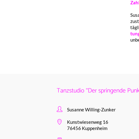
Zahl
Susa
zust
tägl
tun­
unbe
Tanzstudio “Der springende Punk
Susanne Willing-Zunker
Kunstwiesenweg 16
76456 Kuppenheim