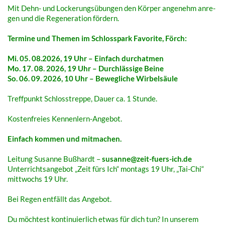
Mit Dehn- und Locke­rungs­übun­gen den Körper ange­nehm anre­
gen und die Rege­ne­ra­ti­on fördern.
Termi­ne und Themen im Schloss­park Favo­ri­te, Förch:
Mi. 05. 08.2026, 19 Uhr – Einfach durchatmen
Mo. 17. 08. 2026, 19 Uhr – Durch­läs­si­ge Beine
So. 06. 09. 2026, 10 Uhr – Beweg­li­che Wirbelsäule
Treff­punkt Schloss­trep­pe, Dauer ca. 1 Stunde.
Kosten­frei­es Kennenlern-Angebot.
Einfach kommen und mitmachen.
Leitung Susan­ne Bußhardt –
susanne@zeit-fuers-ich.de
Unter­richts­an­ge­bot „Zeit fürs Ich“ montags 19 Uhr, „Tai-Chi“
mitt­wochs 19 Uhr.
Bei Regen entfällt das Angebot.
Du möch­test konti­nu­ier­lich etwas für dich tun? In unse­rem