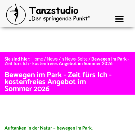
Sie sind hier:
Home
/
News
/
n News-Seite
/
Bewegen im Park -
Zeit fürs Ich - kostenfreies Angebot im Sommer 2026
Bewegen im Park - Zeit fürs Ich -
kostenfreies Angebot im
Sommer 2026
Auftan­ken in der Natur – bewe­gen im Park.