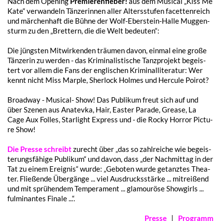
Nach dem Opening
Premie­ren­fie­ber!
aus dem Musi­cal „Kiss Me
Kate“ verwan­deln Tänze­rin­nen aller Alters­stu­fen facet­ten­reich
und märchen­haft die Bühne der Wolf-Eber­stein-Halle Muggen­
sturm zu den „Bret­tern, die die Welt bedeuten“:
Die jüngs­ten Mitwir­ken­den träu­men davon, einmal eine große
Tänze­rin zu werden - das Krimi­na­lis­ti­sche Tanz­pro­jekt begeis­
tert vor allem die Fans der engli­schen Krimi­nal­li­te­ra­tur: Wer
kennt nicht Miss Marple, Sher­lock Holmes und Hercu­le Poirot?
Broad­way - Musi­cal- Show! Das Publi­kum freut sich auf und
über Szenen aus Anatev­ka, Hair, Easter Para­de, Grease, La
Cage Aux Folles, Star­light Express und - die Rocky Horror Pictu­
re Show!
Die Pres­se schreibt
zurecht über „das so zahl­rei­che wie begeis­
te­rungs­fä­hi­ge Publi­kum“ und davon, dass „der Nach­mit­tag in der
Tat zu einem Ereig­nis“ wurde: „Gebo­ten wurde getanz­tes Thea­
ter. Flie­ßen­de Über­gän­ge ... viel Ausdrucks­stär­ke ... mitrei­ßend
und mit sprü­hen­dem Tempe­ra­ment ... glamou­rö­se Show­girls ...
fulmi­nan­tes Finale ...“.
Pres­se
|
Programm