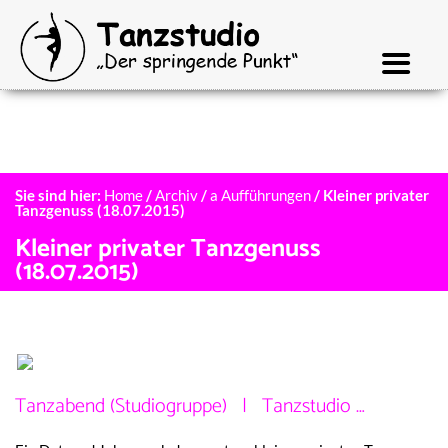
Sie sind hier:
Home
/
Archiv
/
a Aufführungen
/
Kleiner privater
Tanzgenuss (18.07.2015)
Kleiner privater Tanzgenuss
(18.07.2015)
Tanzabend (Studiogruppe) | Tanzstudio …