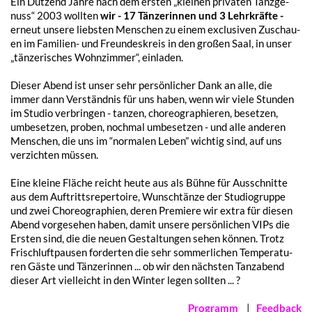
Ein Dutzend Jahre nach dem ersten „klei­nen priva­ten Tanz­ge­
nuss“ 2003 woll­ten
wir - 17 Tänze­rin­nen und 3 Lehr­kräf­te -
erneut unse­re liebs­ten Menschen zu einem exclu­si­ven Zuschau­
en im Fami­li­en- und Freun­des­kreis in den großen Saal, in unser
„tänze­ri­sches Wohn­zim­mer“, einladen.
Dieser Abend ist unser sehr persön­li­cher Dank an alle, die
immer dann Verständ­nis für uns haben, wenn wir viele Stun­den
im Studio verbrin­gen - tanzen, choreo­gra­phie­ren, beset­zen,
umbe­set­zen, proben, noch­mal umbe­set­zen - und alle ande­ren
Menschen, die uns im “norma­len Leben” wich­tig sind, auf uns
verzich­ten müssen.
Eine klei­ne Fläche reicht heute aus als Bühne für Ausschnit­te
aus dem Auftritts­re­per­toire, Wunsch­tän­ze der Studio­grup­pe
und zwei Choreo­gra­phien, deren Premie­re wir extra für diesen
Abend vorge­se­hen haben, damit unse­re persön­li­chen VIPs die
Ersten sind, die die neuen Gestal­tun­gen sehen können. Trotz
Frisch­luft­pau­sen forder­ten die sehr sommer­li­chen Tempe­ra­tu­
ren Gäste und Tänze­rin­nen ... ob wir den nächs­ten Tanz­abend
dieser Art viel­leicht in den Winter legen sollten ... ?
Programm
|
Feed­back