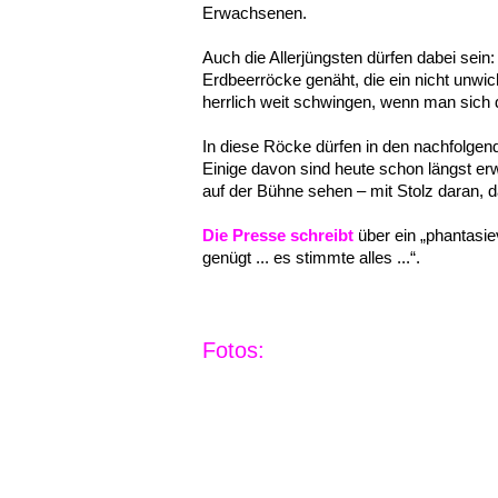
Erwachsenen.
Auch die Aller­jüngs­ten dürfen dabei sein
Erdbeer­rö­cke genäht, die ein nicht unwich
herr­lich weit schwin­gen, wenn man sich 
In diese Röcke dürfen in den nach­fol­gen­
Eini­ge davon sind heute schon längst er
auf der Bühne sehen – mit Stolz daran, d
Die Pres­se schreibt
über ein „phan­ta­si
genügt ... es stimm­te alles ...“.
Fotos: