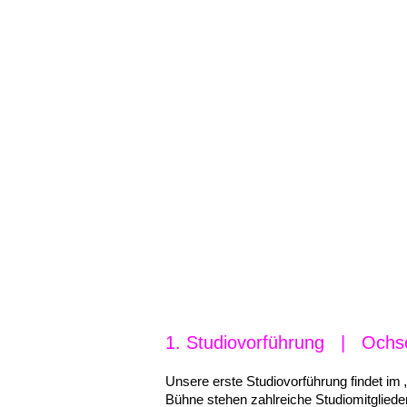
ÜB
Sie sind hier:
Home
/
Archiv
/
a Aufführ
Eine Weltreise (22
1. Studiovorführung | Och
Unse­re erste Studio­vor­füh­rung findet 
Bühne stehen zahl­rei­che Studio­mit­glie­der