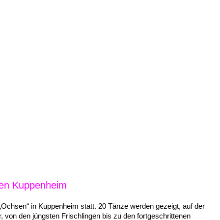
B
ER UNS
UNTERRICHTSFÄCHER
STUNDENPLAN
NEWS
ungen
/
a a Tanzshows
/
Eine Weltreise (22.10.1989)
.10.1989)
sen Kuppenheim
im „Ochsen“ in Kuppen­heim statt. 20 Tänze werden gezeigt, auf der
, von den jüngs­ten Frisch­lin­gen bis zu den fort­ge­schrit­te­nen