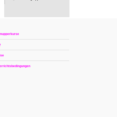
nupperkurse
Q
ise
errichtsbedingungen