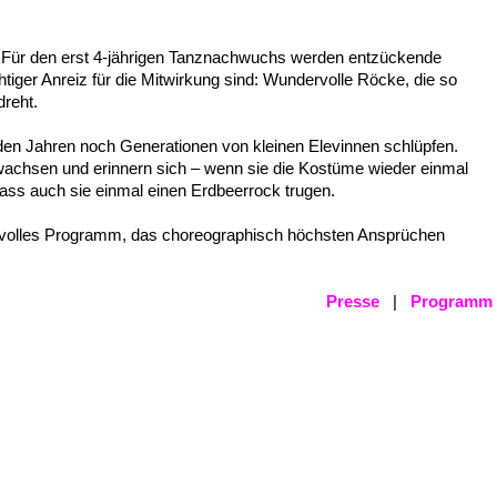
: Für den erst 4-jähri­gen Tanz­nach­wuchs werden entzü­cken­de
­ti­ger Anreiz für die Mitwir­kung sind: Wunder­vol­le Röcke, die so
dreht.
den Jahren noch Gene­ra­tio­nen von klei­nen Elevin­nen schlüp­fen.
wach­sen und erin­nern sich – wenn sie die Kostü­me wieder einmal
ass auch sie einmal einen Erdbeer­rock trugen.
e­vol­les Programm, das choreo­gra­phisch höchs­ten Ansprü­chen
Pres­se
|
Programm