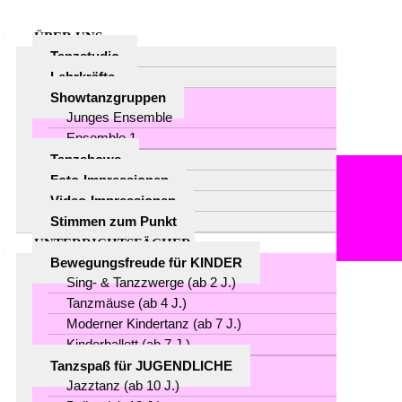
ÜBER UNS
Tanzstudio
Lehrkräfte
Showtanzgruppen
Junges Ensemble
Ensemble 1
Tanzshows
Foto-Impressionen
Video-Impressionen
Archive for category: a
Stimmen zum Punkt
Liebesbriefe & Feedback
UNTERRICHTSFÄCHER
Bewegungsfreude für KINDER
Sing- & Tanzzwerge (ab 2 J.)
Tanzmäuse (ab 4 J.)
Moderner Kindertanz (ab 7 J.)
24
Kinderballett (ab 7 J.)
Juli
Tanzspaß für JUGENDLICHE
Jazztanz (ab 10 J.)