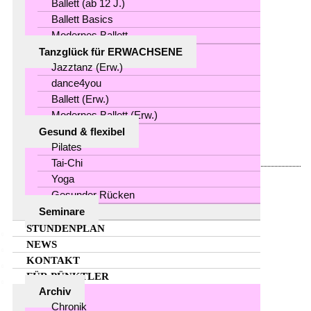
Ballett (ab 12 J.)
Tanzkind-Mami zum 30.
Ballett Basics
Modernes Ballett
Studiojubiläum
Tanzglück für ERWACHSENE
Jazztanz (Erw.)
dance4you
MEHR
Ballett (Erw.)
Modernes Ballett (Erw.)
0
by
in
,
Gesund & flexibel
Pilates
Tai-Chi
Yoga
Gesunder Rücken
24
Seminare
STUNDENPLAN
Juli
NEWS
KONTAKT
FÜR PÜNKTLER
Erwachsene Tänzerin zum
Archiv
Jubiläum an Susanne
Chronik