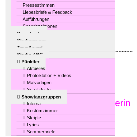
Pressestimmen
Liebesbriefe & Feedback
MEHR
Aufführungen
Spendenaktionen
0
by
in
,
Downloads
Studiogruppe
TeamAward
Studio-ABC
Pünktler
1
Aktuelles
PhotoStation + Videos
Juli
Malvorlagen
Schatzkiste
Showtanzgruppen
35-jährige Tänzerin, Pünktlerin
Interna
Kostümzimmer
seit ihrem 5. Lebensjahr
Skripte
Lyrics
Sommerbriefe
MEHR