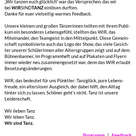
„Wir tanzen euch glück­lich“ war das Verspre­chen, das wir
bei
WIR
SIND
TANZ
einlö­sen durften.
Danke für euer viel­sei­tig-warmes Feedback.
Unse­re klei­nen und großen Tänze­rin­nen teil­ten mit ihrem Publi­
kum ein beson­de­res Lebens­ge­fühl, stell­ten das WIR, das
Mitein­an­der, den Team­geist in den Mittel­punkt. Diese Gemein­
schaft symbo­li­sier­te auch das Logo der Show, das viele Gesich­
ter unse­rer Schü­le­rIn­nen aller Alters­grup­pen zeigt und auf dem
Bühnen­ban­ner, im Programm­heft und auf Plaka­ten und Flyern
immer wieder neu zusam­men­ge­setzt war, denn das WIR erlaubt
Besetzungsänderungen.
WIR, das bedeu­tet für uns Pünkt­ler: Tanz­glück, pure Lebens­
freu­de, ein alters­lo­ser Ausgleich, der dabei hilft, den Alltag
hinter sich zu lassen. Schö­ner geht’s nicht. Tanz ist unse­re
Leidenschaft.
Wir lieben Tanz
Wir leben Tanz.
Wir sind Tanz.
Programm
|
Feed­back