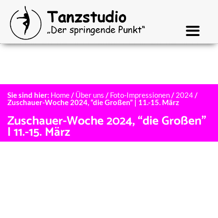
Sie sind hier:
Home
/
Über uns
/
Foto-Impressionen
/
2024
/
Zuschauer-Woche 2024, “die Großen” | 11.-15. März
Zuschauer-Woche 2024, “die Großen”
| 11.-15. März