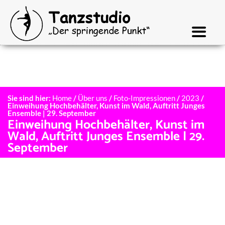
Sie sind hier:
Home
/
Über uns
/
Foto-Impressionen
/
2023
/
Einweihung Hochbehälter, Kunst im Wald, Auftritt Junges
Ensemble | 29. September
Einweihung Hochbehälter, Kunst im
Wald, Auftritt Junges Ensemble | 29.
September