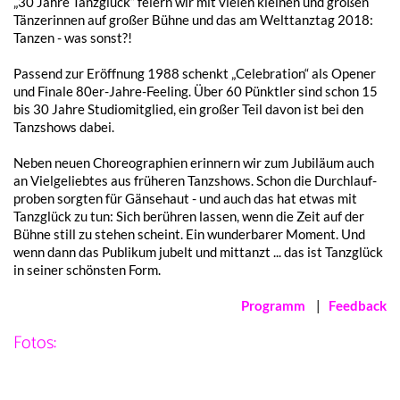
„30 Jahre Tanz­glück“ feiern wir mit vielen klei­nen und großen
Tänze­rin­nen auf großer Bühne und das am Welt­tanz­tag 2018:
Tanzen - was sonst?!
Passend zur Eröff­nung 1988 schenkt „Cele­bra­ti­on“ als Opener
und Fina­le 80er-Jahre-Feeling. Über 60 Pünkt­ler sind schon 15
bis 30 Jahre Studio­mit­glied, ein großer Teil davon ist bei den
Tanz­shows dabei.
Neben neuen Choreo­gra­phien erin­nern wir zum Jubi­lä­um auch
an Viel­ge­lieb­tes aus frühe­ren Tanz­shows. Schon die Durch­lauf­
pro­ben sorg­ten für Gänse­haut - und auch das hat etwas mit
Tanz­glück zu tun: Sich berüh­ren lassen, wenn die Zeit auf der
Bühne still zu stehen scheint. Ein wunder­ba­rer Moment. Und
wenn dann das Publi­kum jubelt und mittanzt ... das ist Tanz­glück
in seiner schöns­ten Form.
Programm
|
Feed­back
Fotos: