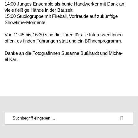
14:00 Junges Ensem­ble als bunte Hand­wer­ker mit Dank an
viele flei­ßi­ge Hände in der Bauzeit
15:00 Studio­grup­pe mit Fire­ball, Vorfreu­de auf zukünf­ti­ge
Showtime-Momente
Von 11:45 bis 16:30 sind die Türen für alle Inter­es­sen­tIn­nen
offen, es finden Führun­gen statt und ein Bühnenprogramm.
Danke an die Foto­gra­fIn­nen Susan­ne Bußhardt und Micha­
el Karl.