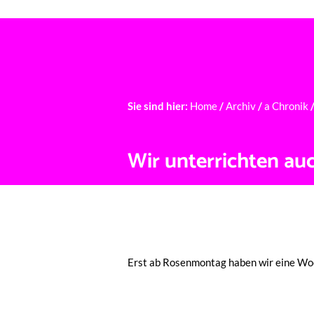
Ü
Sie sind hier:
Home
/
Archiv
/
a Chronik
Wir unterrichten auch
Erst ab Rosen­mon­tag haben wir eine Woc