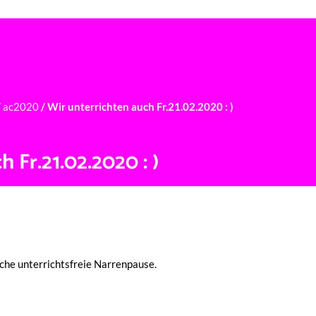
BER UNS
UNTERRICHTSFÄCHER
STUNDENPLAN
NEWS
/
ac2020
/
Wir unterrichten auch Fr.21.02.2020 : )
 Fr.21.02.2020 : )
he unter­richts­freie Narrenpause.