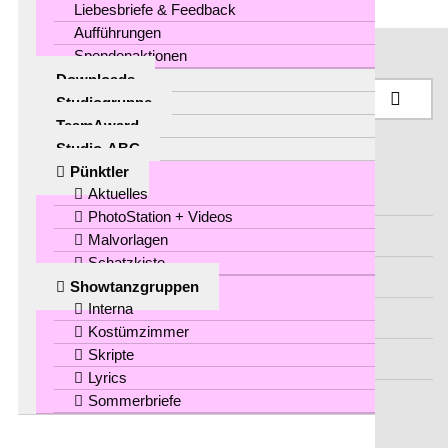
Liebesbriefe & Feedback
Aufführungen
Spendenaktionen
Downloads
Studiogruppe
TeamAward
Studio-ABC
Pünktler
Aktuelles
Über uns
PhotoStation + Videos
Unterrichtsfächer
Malvorlagen
Schatzkiste
Stundenplan
Showtanzgruppen
Interna
News
Kostümzimmer
Skripte
Kontakt
Lyrics
Sommerbriefe
Für Pünktler