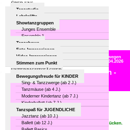
ÜBER UNS
Tanzstudio
Lehrkräfte
Showtanzgruppen
Junges Ensemble
Ensemble 1
Tanzshows
Foto-Impressionen
Video-Impressionen
Sie sind hier:
Home
/
Archiv
/
a Chronik
/
ac2026
/
Bewegen
im Park - Zeit fürs Ich - kostenfreies Angebot So.12.04.2026
Stimmen zum Punkt
UNTERRICHTSFÄCHER
Bewegen im Park - Zeit fürs Ich -
Bewegungsfreude für KINDER
kostenfreies Angebot
Sing- & Tanzzwerge (ab 2 J.)
So.12.04.2026
Tanzmäuse (ab 4 J.)
Moderner Kindertanz (ab 7 J.)
Kinderballett (ab 7 J.)
Tanzspaß für JUGENDLICHE
Jazztanz (ab 10 J.)
Ballett (ab 12 J.)
Auftan­ken in der Natur – Mobi­li­sie­rung Beine und Rücken.
Ballett Basics