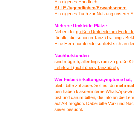
Ein eige­nes Handtuch.
ALLE Jugendlichen/Erwachsenen:
Ein eige­nes Tuch zur Nutzung unse­rer St
Mehre­re Umkleide-Plätze
Neben der
großen Umklei­de am Ende de
für alle, die schon in Tanz-/Trai­nings-
Eine Herren­um­klei­de schließt sich an de
Nach­hol­stun­den
sind möglich, aller­dings (um zu große K
Lehr­kraft (nicht übers Tanzbüro!).
Wer Fieber/Erkältungssymptome hat
,
bleibt bitte zuhau­se. Soll­test du
mehr­ma
pen haben klas­sen­in­ter­ne Whats­App-G
bist und darum bitten, die Info an die Lehr­k
auf AB möglich. Dabei bitte Vor- und Nac
sie/er besucht.