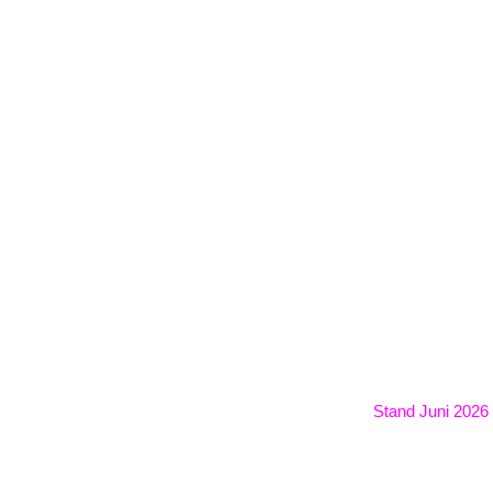
B
ÜBER UNS
UNTERRICHTSFÄCHER
STUNDENPLAN
NEW
/
ac2026
/
Informationen zu unserem Unterricht
unserem Unterricht
Stand Juni 2026