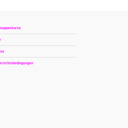
nupperkurse
Q
ise
errichtsbedingungen