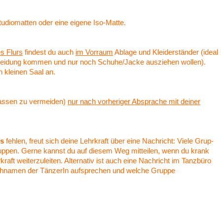
udio­mat­ten oder eine eige­ne Iso-Matte.
s Flurs
findest du auch
im Vorraum
Abla­ge und Klei­der­stän­der (ideal
Beklei­dung kommen und nur noch Schuhe/Jacke auszie­hen wollen).
n klei­nen Saal an.
las­sen zu vermei­den)
nur nach vorhe­ri­ger Abspra­che mit deiner
ls
fehlen, freut sich deine Lehr­kraft über eine Nach­richt: Viele Grup­
rup­pen. Gerne kannst du auf diesem Weg mittei­len, wenn du krank
raft weiter­zu­lei­ten. Alter­na­tiv ist auch eine Nach­richt im Tanz­bü­ro
h­na­men der Tänze­rIn aufspre­chen und welche Grup­pe