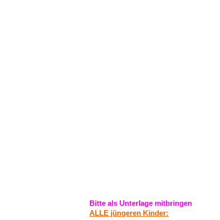
Sie sind hier:
Home
/
Archiv
/
a Chronik
Informationen zu 
Bitte als Unter­la­ge mitbringen
ALLE jünge­ren Kinder: