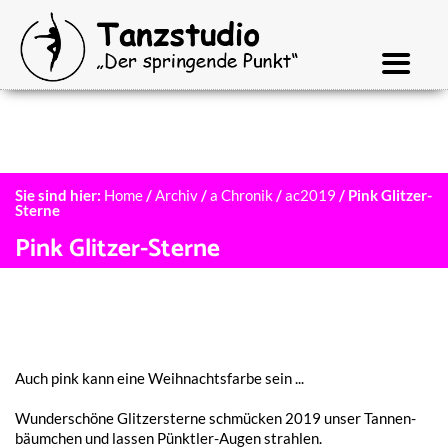
Sie sind hier:
Home
/
Archiv
/
a Chronik
/
ac2019
/
Pink Glitzer-
Sterne
Pink Glitzer-Sterne
Auch pink kann eine Weih­nachts­far­be sein ...
Wunder­schö­ne Glit­zer­ster­ne schmü­cken 2019 unser Tannen­
bäum­chen und lassen Pünkt­ler-Augen strahlen.