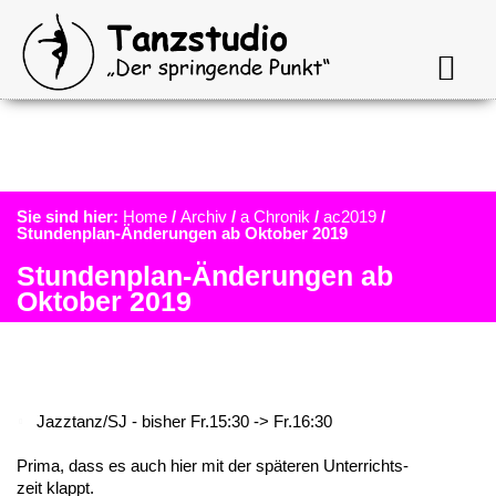
Sie sind hier:
Home
/
Archiv
/
a Chronik
/
ac2019
/
Stundenplan-Änderungen ab Oktober 2019
Stundenplan-Änderungen ab
Oktober 2019
Jazztanz/SJ - bisher Fr.15:30 -> Fr.16:30
Prima, dass es auch hier mit der späte­ren Unter­richts­
zeit klappt.