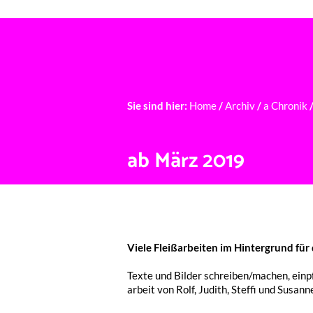
Ü
Sie sind hier:
Home
/
Archiv
/
a Chronik
ab März 2019
Viele Fleiß­ar­bei­ten im Hinter­grund f
Texte und Bilder schreiben/machen, einpfle
ar­beit von Rolf, Judith, Stef­fi und Susann