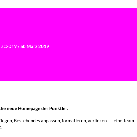
BER UNS
UNTERRICHTSFÄCHER
STUNDENPLAN
NEWS
/
ac2019
/
ab März 2019
ür die neue Home­page der Pünktler.
­gen, Bestehen­des anpas­sen, forma­tie­ren, verlin­ken ... - eine Team­
e.